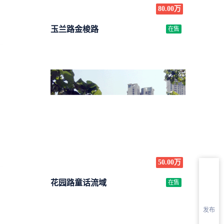
80.00万
玉兰路金梭路
在售
50.00万
花园路童话流域
在售
发布