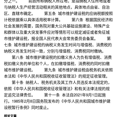
分之一。 前款所称纳税人所在地，是指纳税人住所地或者
与纳税人生产经营活动相关的其他地点，具体地点由省、自治
区、直辖市确定。 第五条 城市维护建设税的应纳税额按照
计税依据乘以具体适用税率计算。 第六条 根据国民经济和
社会发展的需要，国务院对重大公共基础设施建设、特殊产业
和群体以及重大突发事件应对等情形可以规定减征或者免征城
市维护建设税，报全国人民代表大会常务委员会备案。 第
七条 城市维护建设税的纳税义务发生时间与增值税、消费税的
纳税义务发生时间一致，分别与增值税、消费税同时缴纳。
第八条 城市维护建设税的扣缴义务人为负有增值税、消费
税扣缴义务的单位和个人，在扣缴增值税、消费税的同时扣缴
城市维护建设税。 第九条 城市维护建设税由税务机关依照
本法和《中华人民共和国税收征收管理法》的规定征收管理。
第十条 纳税人、税务机关及其工作人员违反本法规定的，
依照《中华人民共和国税收征收管理法》和有关法律法规的规
定追究法律责任。 第十一条 本法自2021年9月1日起施
行。1985年2月8日国务院发布的《中华人民共和国城市维护建
设税暂行条例》同时废止。
相关文章