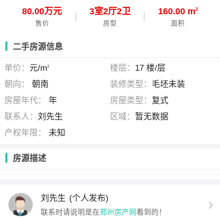
80.00万元
3
室
2
厅
2
卫
160.00 m
2
售价
房型
面积
二手房源信息
单价：
元/m
楼层：
17 楼/层
2
朝向：
朝南
装修类型：
毛坯未装
房屋年代：
年
房屋类型：
复式
联系人：
刘先生
区域：
暂无数据
产权年限：
未知
房源描述
刘先生
(个人发布)
联系时请说明是在
郑州房产网
看到的！